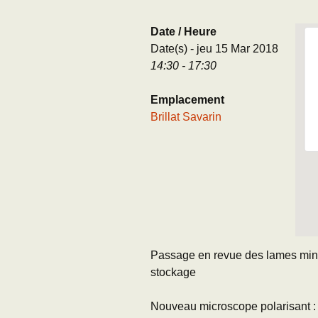
Adhésion
Les Travaux de l
Date / Heure
Paléo
Date(s) - jeu 15 Mar 2018
Documents (accès
14:30 - 17:30
restreint)
Emplacement
Brillat Savarin
Passage en revue des lames minc
stockage
Nouveau microscope polarisant :