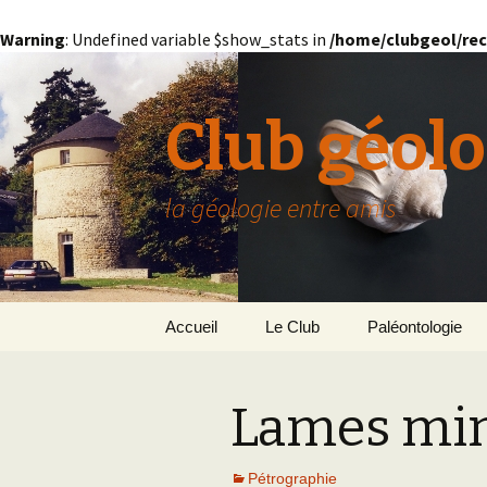
Warning
: Undefined variable $show_stats in
/home/clubgeol/rec
Club géolo
la géologie entre amis
Aller
Accueil
Le Club
Paléontologie
au
contenu
Présentation générale
L’Homme et la Co
Lames mi
Paris
Le Bassin Parisi
Grignon
GRIGNON – 78
Pétrographie