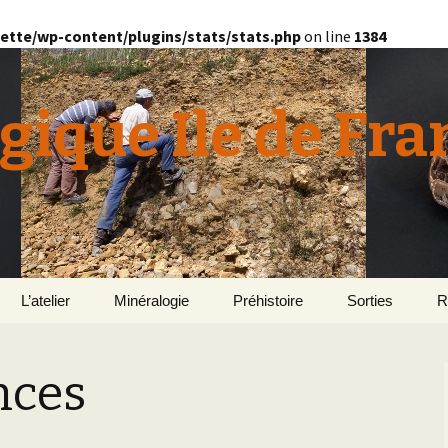
ette/wp-content/plugins/stats/stats.php
on line
1384
gique Ile de Fra
L’atelier
Minéralogie
Préhistoire
Sorties
R
quille
Le Bassin d’Au
2
v
nces
E
en
Géomorphologie du
Yonne 2015
H
Bassin Parisien
Le Domaine de Grignon
Normandie 201
L