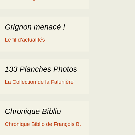
éologique
en
ime 2014
es Cisterciens de la
rôme et la Géologie
Grignon menacé !
ies
aguerre et les fossiles
Le fil d’actualités
a Ballade islandaise de
acqueline et Claude
andonnées dans l’Eifel
133 Planches Photos
ne souche de
La Collection de la Falunière
axodium silicifiée …
a Grube de Messel
RFA)
Chronique Biblio
ous les reportages
Chronique Biblio de François B.