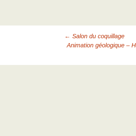
Navigation
←
Salon du coquillage
Animation géologique – H
des
articles