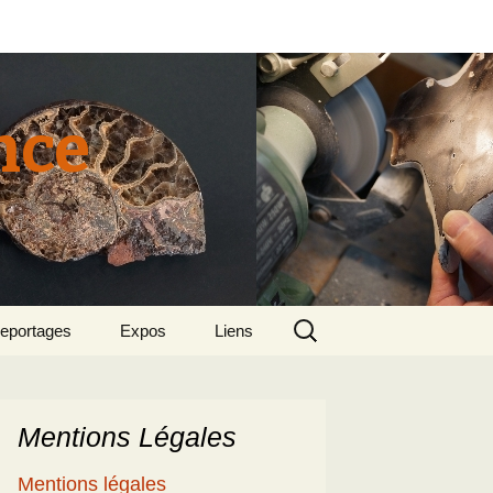
nce
Rechercher :
eportages
Expos
Liens
tun 2015
018 sept – Le
olcanisme en mer
gée par Suzette et
enri
Mentions Légales
5
e patrimoine
Mentions légales