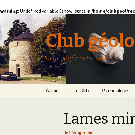
Warning
: Undefined variable $show_stats in
/home/clubgeol/rec
Club géolo
la géologie entre amis
Aller
Accueil
Le Club
Paléontologie
au
contenu
Présentation générale
L’Homme et la Co
Lames mi
Paris
Le Bassin Parisi
Grignon
GRIGNON – 78
Pétrographie