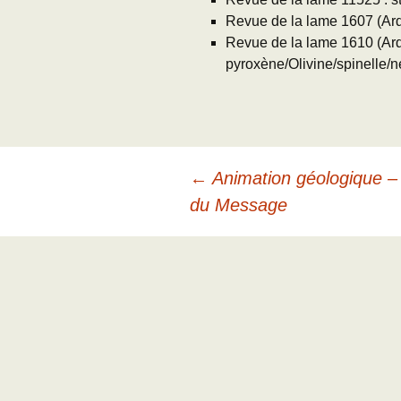
Revue de la lame 1607 (Ardè
Revue de la lame 1610 (Ard
pyroxène/Olivine/spinelle/
Navigation
←
Animation géologique – 
du Message
des
articles