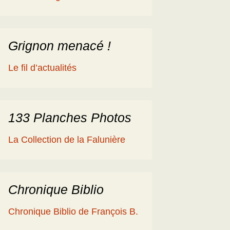
éologique
en
ime 2014
es Cisterciens de la
rôme et la Géologie
Grignon menacé !
ies
aguerre et les fossiles
Le fil d’actualités
a Ballade islandaise de
acqueline et Claude
andonnées dans l’Eifel
133 Planches Photos
ne souche de
La Collection de la Falunière
axodium silicifiée …
a Grube de Messel
RFA)
Chronique Biblio
ous les reportages
Chronique Biblio de François B.