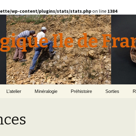
ette/wp-content/plugins/stats/stats.php
on line
1384
gique Ile de Fra
L’atelier
Minéralogie
Préhistoire
Sorties
R
quille
Le Bassin d’Au
2
v
nces
E
en
Géomorphologie du
Yonne 2015
H
Bassin Parisien
Le Domaine de Grignon
Normandie 201
L