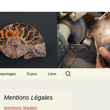
nce
Rechercher :
eportages
Expos
Liens
tun 2015
018 sept – Le
olcanisme en mer
gée par Suzette et
enri
Mentions Légales
5
e patrimoine
Mentions légales