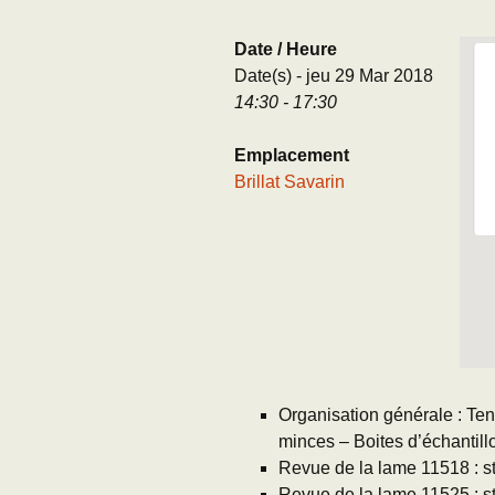
Adhésion
Les Travaux de l
Date / Heure
Paléo
Date(s) - jeu 29 Mar 2018
Documents (accès
14:30 - 17:30
restreint)
Emplacement
Brillat Savarin
Organisation générale : Te
minces – Boites d’échantil
Revue de la lame 11518 : st
Revue de la lame 11525 : st