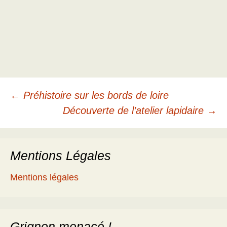
Navigation
←
Préhistoire sur les bords de loire
Découverte de l’atelier lapidaire
→
des
Mentions Légales
articles
Mentions légales
Grignon menacé !