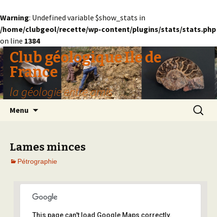
Warning
: Undefined variable $show_stats in
/home/clubgeol/recette/wp-content/plugins/stats/stats.php
on line
1384
Club géologique Ile de
France
la géologie entre amis
Aller
Recherc
Menu
au
contenu
Lames minces
Pétrographie
This page can't load Google Maps correctly.