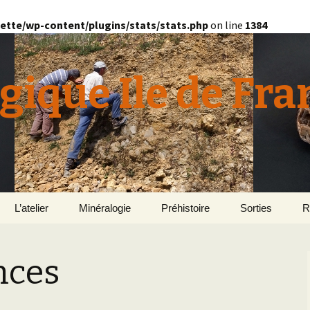
ette/wp-content/plugins/stats/stats.php
on line
1384
gique Ile de Fra
L’atelier
Minéralogie
Préhistoire
Sorties
R
quille
Le Bassin d’Au
2
v
nces
E
en
Géomorphologie du
Yonne 2015
H
Bassin Parisien
Le Domaine de Grignon
Normandie 201
L