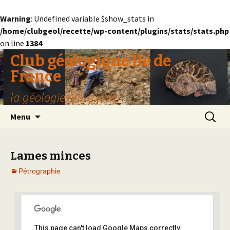
Warning
: Undefined variable $show_stats in
/home/clubgeol/recette/wp-content/plugins/stats/stats.php
on line
1384
Club géologique Ile de
France
la géologie entre amis
Aller
Recherc
Menu
au
contenu
Lames minces
Pétrographie
This page can't load Google Maps correctly.