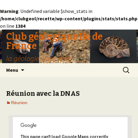
Warning
: Undefined variable $show_stats in
/home/clubgeol/recette/wp-content/plugins/stats/stats.php
on line
1384
Club géologique Ile de
France
la géologie entre amis
Aller
Recherc
Menu
au
contenu
Réunion avec la DNAS
Réunion
This page can't load Google Maps correctly.