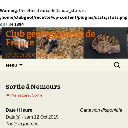
Warning
: Undefined variable $show_stats in
/home/clubgeol/recette/wp-content/plugins/stats/stats.php
on line
1384
Club géologique Ile de
France
la géologie entre amis
Aller
Recherc
Menu
au
contenu
Sortie à Nemours
Préhistoire
,
Sortie
Date / Heure
Carte non disponible
Date(s) - sam 12 Oct 2019
Toute la journée