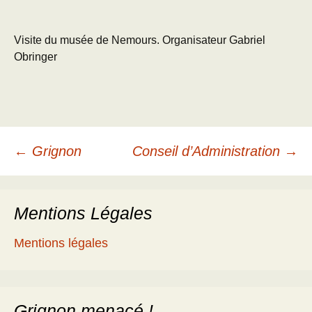
Visite du musée de Nemours. Organisateur Gabriel
Obringer
Navigation
←
Grignon
Conseil d’Administration
→
des
Mentions Légales
articles
Mentions légales
Grignon menacé !