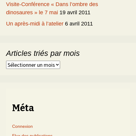
Visite-Conférence « Dans l’ombre des
dinosaures » le 7 mai
19 avril 2011
Un après-midi à l’atelier
6 avril 2011
Articles triés par mois
Articles
triés
par
mois
Méta
Connexion
Flux des publications