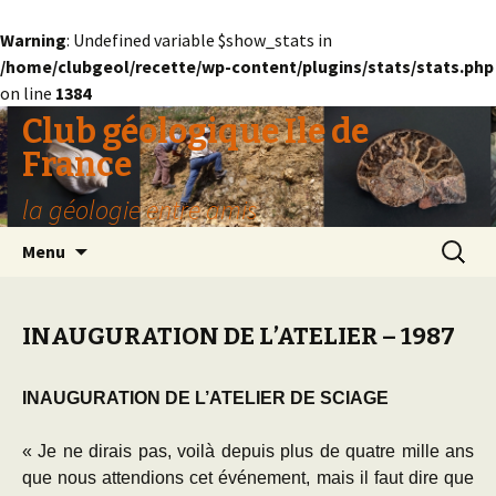
Warning
: Undefined variable $show_stats in
/home/clubgeol/recette/wp-content/plugins/stats/stats.php
on line
1384
Club géologique Ile de
France
la géologie entre amis
Aller
Recherc
Menu
au
contenu
INAUGURATION DE L’ATELIER – 1987
INAUGURATION DE L’ATELIER DE SCIAGE
« Je ne dirais pas, voilà depuis plus de quatre mille ans
que nous attendions cet événement, mais il faut dire que