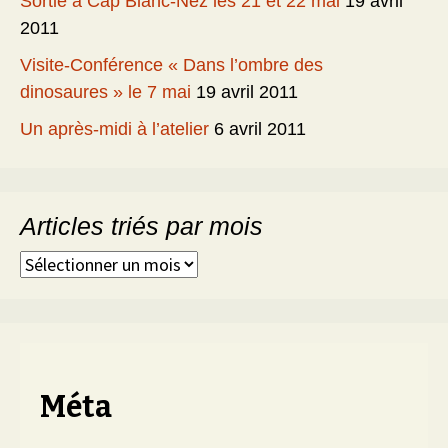
Sortie à Cap Blanc-Nez les 21 et 22 mai
19 avril
2011
Visite-Conférence « Dans l’ombre des
dinosaures » le 7 mai
19 avril 2011
Un après-midi à l’atelier
6 avril 2011
Articles triés par mois
Articles
triés
par
mois
Méta