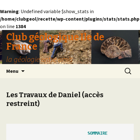
Warning
: Undefined variable $show_stats in
/home/clubgeol/recette/wp-content/plugins/stats/stats.php
on line
1384
Club géologique Ile de
France
la géologie entre amis
Aller
Recherc
Menu
au
contenu
Les Travaux de Daniel (accès
restreint)
                              SOMMAIRE
