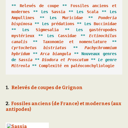
** 
Relevés de coupe
 ** 
Fossiles anciens et 
modernes
 ** Les 
Sassia
 ** Les 
Scala
 ** Les 
Ampullines
 **
 Les 
Muricidae
 ** 
Ponderia 
bispinos
a
 ** Les 
prédations
 ** Les 
Buccinidae
** Les 
Sigmesalia
 ** Les 
gastéropodes 
mystérieux
 ** Les 
Cassidae
 ** 
Ectinochilus 
canalis
 ** 
Taxonomie et nomenclature
 ** 
Cyrtochetus bistriatus
 ** 
Pachychrommium 
hybridum
 ** 
Arca biangula
 ** 
Nouveaux genres 
de 
Sassia
 ** 
Diodora et Proscutum
 ** Le genre 
Mitreola
 ** 
Complexité en paléoconchyliologie
1.
Relevés de coupes de Grignon
2.
Fossiles anciens (de France) et modernes (aux
antipodes)