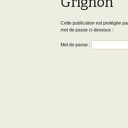
Grignon
Adhésion
Les Travaux de l
Paléo
Documents (accès
Cette publication est protégée par
restreint)
mot de passe ci-dessous :
Mot de passe :