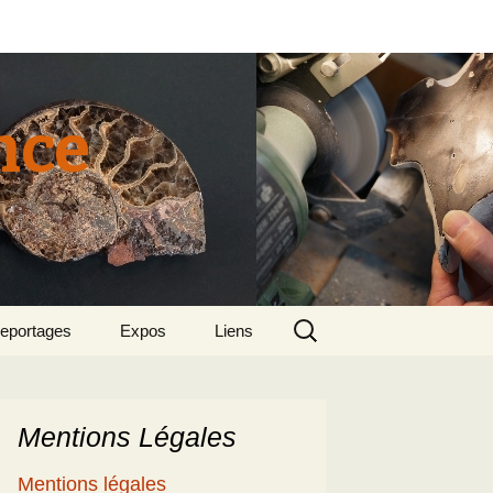
nce
Rechercher :
eportages
Expos
Liens
tun 2015
018 sept – Le
olcanisme en mer
gée par Suzette et
enri
Mentions Légales
5
e patrimoine
Mentions légales