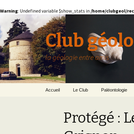
Warning
: Undefined variable $show_stats in
/home/clubgeol/rec
Club géolo
la géologie entre amis
Aller
Accueil
Le Club
Paléontologie
au
contenu
Présentation générale
L’Homme et la Co
Protégé : 
Paris
Le Bassin Parisi
Grignon
GRIGNON – 78