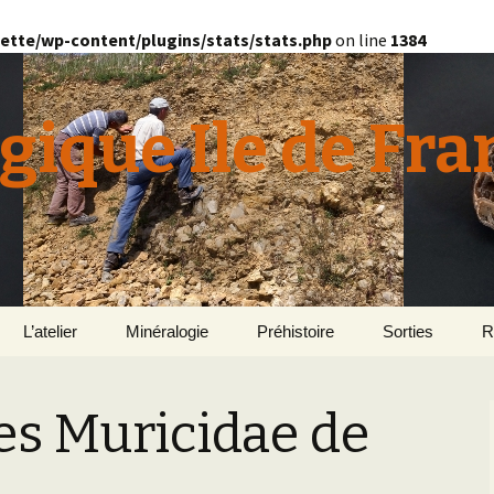
ette/wp-content/plugins/stats/stats.php
on line
1384
gique Ile de Fra
L’atelier
Minéralogie
Préhistoire
Sorties
R
quille
Le Bassin d’Au
2
v
Les Muricidae de
E
en
Géomorphologie du
Yonne 2015
H
Bassin Parisien
Le Domaine de Grignon
Normandie 201
L