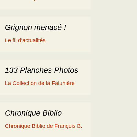
éologique
en
ime 2014
es Cisterciens de la
rôme et la Géologie
Grignon menacé !
ies
aguerre et les fossiles
Le fil d’actualités
a Ballade islandaise de
acqueline et Claude
andonnées dans l’Eifel
133 Planches Photos
ne souche de
La Collection de la Falunière
axodium silicifiée …
a Grube de Messel
RFA)
Chronique Biblio
ous les reportages
Chronique Biblio de François B.