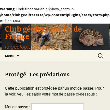
Warning
: Undefined variable $show_stats in
/home/clubgeol/recette/wp-content/plugins/stats/stats.php
on line
1384
Club géologique Ile de
France
la géologie entre amis
Aller
Recherc
Menu
au
contenu
Protégé : Les prédations
Cette publication est protégée par un mot de passe. Pour
la voir, veuillez saisir votre mot de passe ci-dessous :
Mot de passe :