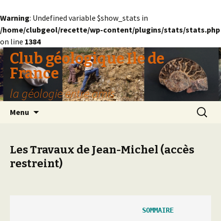
Warning
: Undefined variable $show_stats in
/home/clubgeol/recette/wp-content/plugins/stats/stats.php
on line
1384
Club géologique Ile de
France
la géologie entre amis
Aller
Recherc
Menu
au
contenu
Les Travaux de Jean-Michel (accès
restreint)
                               SOMMAIRE
