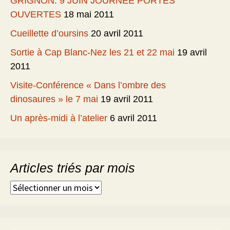
GRIGNON: 9 JUIN JOURNEE PORTES
OUVERTES
18 mai 2011
Cueillette d’oursins
20 avril 2011
Sortie à Cap Blanc-Nez les 21 et 22 mai
19 avril
2011
Visite-Conférence « Dans l’ombre des
dinosaures » le 7 mai
19 avril 2011
Un après-midi à l’atelier
6 avril 2011
Articles triés par mois
Articles
triés
par
mois