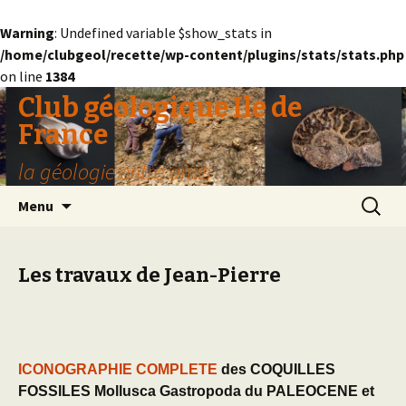
Warning
: Undefined variable $show_stats in
/home/clubgeol/recette/wp-content/plugins/stats/stats.php
on line
1384
Club géologique Ile de
France
la géologie entre amis
Aller
Recherc
Menu
au
contenu
Les travaux de Jean-Pierre
ICONOGRAPHIE COMPLETE
des COQUILLES
FOSSILES Mollusca Gastropoda du PALEOCENE et