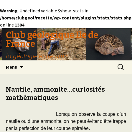
Warning
: Undefined variable $show_stats in
/home/clubgeol/recette/wp-content/plugins/stats/stats.php
on line
1384
Club géologique Ile de
France
la géologie entre amis
Aller
Recherc
Menu
au
contenu
Nautile, ammonite…curiosités
mathématiques
Lorsqu’on observe la coupe d’un
nautile ou d’une ammonite, on ne peut éviter d’être frappé
par la perfection de leur courbe spiralée.