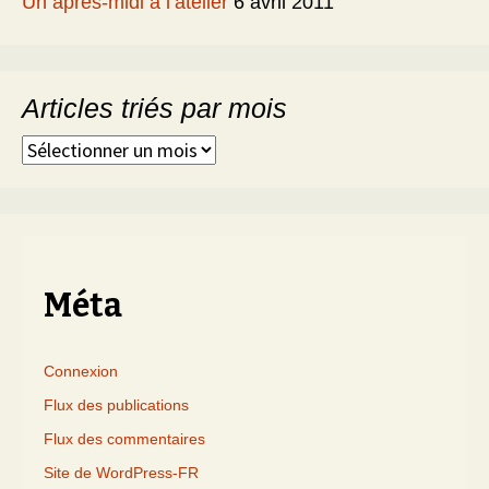
Un après-midi à l’atelier
6 avril 2011
Articles triés par mois
Articles
triés
par
mois
Méta
Connexion
Flux des publications
Flux des commentaires
Site de WordPress-FR