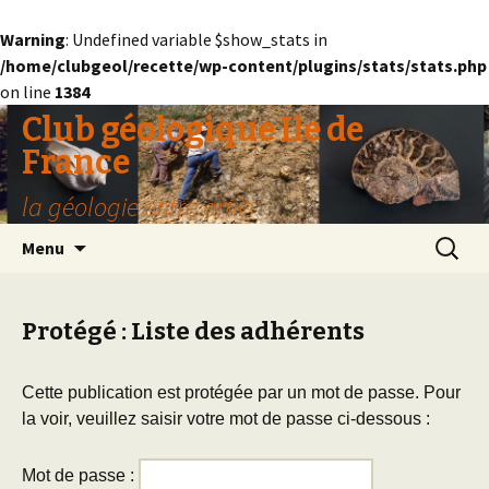
Warning
: Undefined variable $show_stats in
/home/clubgeol/recette/wp-content/plugins/stats/stats.php
on line
1384
Club géologique Ile de
France
la géologie entre amis
Aller
Recherc
Menu
au
contenu
Protégé : Liste des adhérents
Cette publication est protégée par un mot de passe. Pour
la voir, veuillez saisir votre mot de passe ci-dessous :
Mot de passe :