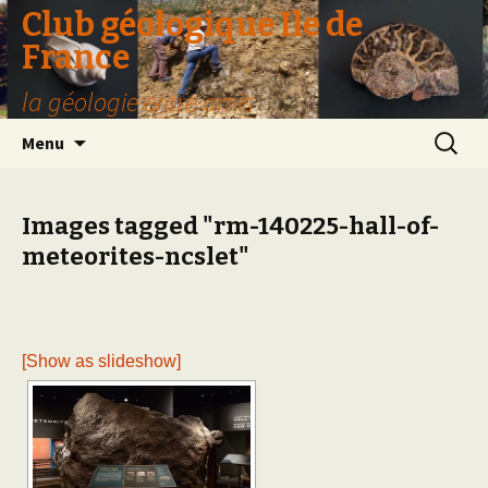
Club géologique Ile de
France
la géologie entre amis
Aller
Recherc
Menu
au
contenu
Images tagged "rm-140225-hall-of-
meteorites-ncslet"
[Show as slideshow]