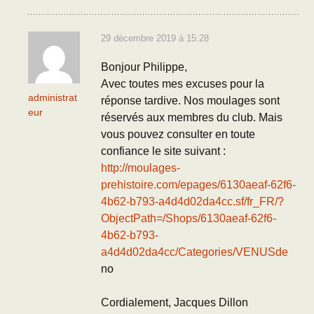
29 décembre 2019 à 15:28
Bonjour Philippe,
Avec toutes mes excuses pour la
administrat
réponse tardive. Nos moulages sont
eur
réservés aux membres du club. Mais
vous pouvez consulter en toute
confiance le site suivant :
http://moulages-
prehistoire.com/epages/6130aeaf-62f6-
4b62-b793-a4d4d02da4cc.sf/fr_FR/?
ObjectPath=/Shops/6130aeaf-62f6-
4b62-b793-
a4d4d02da4cc/Categories/VENUSde
no
Cordialement, Jacques Dillon