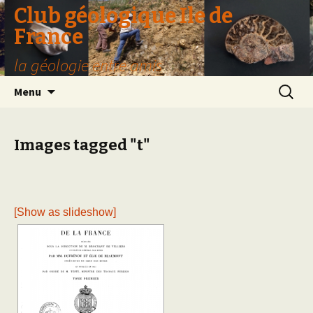
Club géologique Ile de
France
la géologie entre amis
Aller
Recherc
Menu
au
contenu
Images tagged "t"
[Show as slideshow]