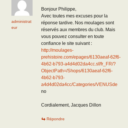
Bonjour Philippe,
Avec toutes mes excuses pour la
administrat
réponse tardive. Nos moulages sont
eur
réservés aux membres du club. Mais
vous pouvez consulter en toute
confiance le site suivant :
http://moulages-
prehistoire.com/epages/6130aeaf-62f6-
4b62-b793-a4d4d02da4cc.sf/fr_FR/?
ObjectPath=/Shops/6130aeaf-62f6-
4b62-b793-
a4d4d02da4cc/Categories/VENUSde
no
Cordialement, Jacques Dillon
Répondre