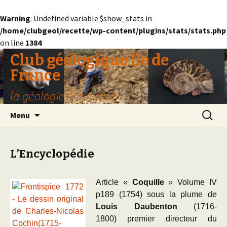
Warning
: Undefined variable $show_stats in
/home/clubgeol/recette/wp-content/plugins/stats/stats.php
on line
1384
Club géologique Ile de
France
la géologie entre amis
Aller
Recherc
Menu
au
contenu
L’Encyclopédie
Article «
Coquille
» Volume IV
p189 (1754) sous la plume de
Louis Daubenton
(
1716-
1800)
premier directeur du