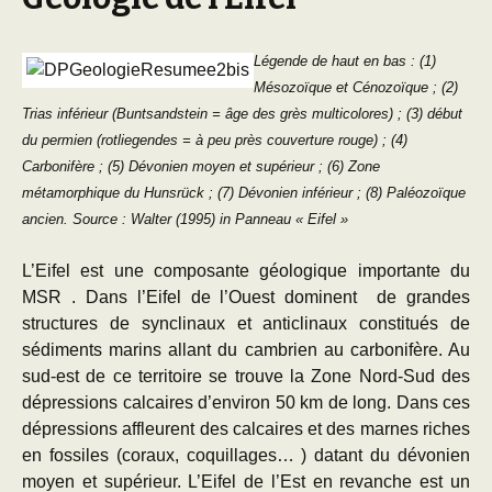
Légende de haut en bas : (1)
Mésozoïque et Cénozoïque ; (2)
Trias inférieur (Buntsandstein = âge des grès multicolores) ; (3) début
du permien (rotliegendes = à peu près couverture rouge) ; (4)
Carbonifère ; (5) Dévonien moyen et supérieur ; (6) Zone
métamorphique du Hunsrück ; (7) Dévonien inférieur ; (8) Paléozoïque
ancien. Source : Walter (1995)
in Panneau « Eifel »
L’Eifel est une composante géologique importante du
MSR . Dans l’Eifel de l’Ouest dominent de grandes
structures de synclinaux et anticlinaux constitués de
sédiments marins allant du cambrien au carbonifère. Au
sud-est de ce territoire se trouve la Zone Nord-Sud des
dépressions calcaires d’environ 50 km de long. Dans ces
dépressions affleurent des calcaires et des marnes riches
en fossiles (coraux, coquillages… ) datant du dévonien
moyen et supérieur. L’Eifel de l’Est en revanche est un