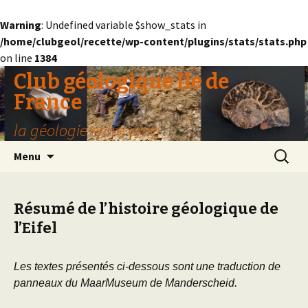
Warning
: Undefined variable $show_stats in
/home/clubgeol/recette/wp-content/plugins/stats/stats.php
on line
1384
Club géologique Ile de
France
la géologie entre amis
Aller
Recherc
Menu
au
contenu
Résumé de l’histoire géologique de
l’Eifel
Les textes présentés ci-dessous sont une traduction de
panneaux du MaarMuseum de Manderscheid.