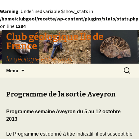
Warning
: Undefined variable $show_stats in
/home/clubgeol/recette/wp-content/plugins/stats/stats.php
on line
1384
Club géologique Ile de
France
la géologie entre amis
Aller
Recherc
Menu
au
contenu
Programme de la sortie Aveyron
Programme semaine Aveyron du 5 au 12 octobre
2013
Le Programme est donné à titre indicatif; il est susceptible