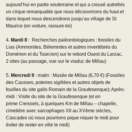
aujourd’hui en partie souterraine et qui a creusé autrefois
un cirque remarquable que nous découvrirons du haut et
dans lequel nous descendrons jusqu’au village de St
Maurice (en voiture, rassure-toi)
4.
Mardi 8
: Recherches paléontologiques : fossiles du
Lias (Ammonites, Bélemnites et autres invertébrés du
Domérien et du Toarcien) sur le rebord Ouest du Larzac,
2 sites (au passage, vue sur le viaduc de Millau)
5.
Mercredi 9
: matin : Musée de Millau (6,70 €) (Fossiles
des Causses, poteries sigillées et autres objets de
fouilles du site gallo Romain de la Graufesenque); Après-
midi : Visite du site de la Graufesenque (et en
prime Creissels, à quelques Km de Millau – chapelle,
cimetière avec sarcophages XII au XVème siècles,
Cascades où nous pourrions pique niquer le midi pour
éviter de rester en ville le midi)