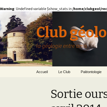
Warning
: Undefined variable $show_stats in
/home/clubgeol/rec
Club géolo
la géologie entre amis
Aller
Accueil
Le Club
Paléontologie
au
contenu
Présentation générale
L’Homme et la Co
Sortie ours
Paris
Le Bassin Parisi
Grignon
GRIGNON – 78