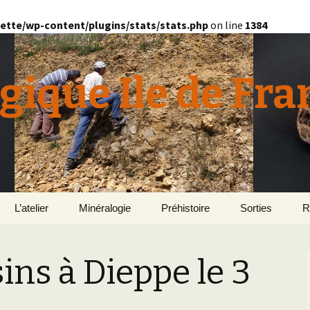
ette/wp-content/plugins/stats/stats.php
on line
1384
gique Ile de Fra
L’atelier
Minéralogie
Préhistoire
Sorties
R
quille
Le Bassin d’Au
2
v
ins à Dieppe le 3
E
en
Géomorphologie du
Yonne 2015
H
Bassin Parisien
Le Domaine de Grignon
Normandie 201
L