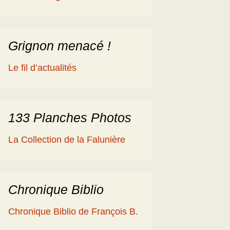
éologique
en
ime 2014
es Cisterciens de la
rôme et la Géologie
Grignon menacé !
ies
aguerre et les fossiles
Le fil d’actualités
a Ballade islandaise de
acqueline et Claude
andonnées dans l’Eifel
133 Planches Photos
ne souche de
La Collection de la Falunière
axodium silicifiée …
a Grube de Messel
RFA)
Chronique Biblio
ous les reportages
Chronique Biblio de François B.