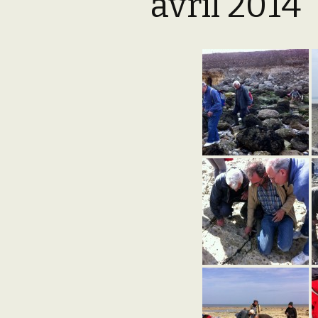
avril 2014
Adhésion
Les Travaux de l
Paléo
Documents (accès
restreint)