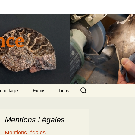
nce
Rechercher :
eportages
Expos
Liens
tun 2015
018 sept – Le
olcanisme en mer
gée par Suzette et
enri
Mentions Légales
5
e patrimoine
Mentions légales