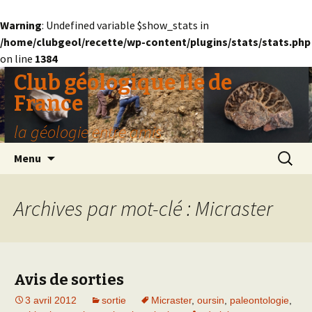
Warning
: Undefined variable $show_stats in
/home/clubgeol/recette/wp-content/plugins/stats/stats.php
on line
1384
Club géologique Ile de
France
la géologie entre amis
Aller
Recherc
Menu
au
contenu
Archives par mot-clé : Micraster
Avis de sorties
3 avril 2012
sortie
Micraster
,
oursin
,
paleontologie
,