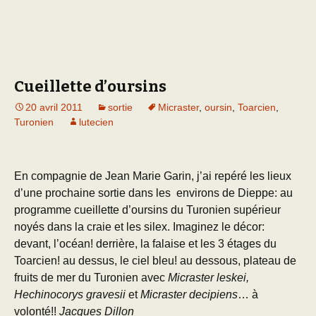
Cueillette d’oursins
20 avril 2011
sortie
Micraster
,
oursin
,
Toarcien
,
Turonien
lutecien
En compagnie de Jean Marie Garin, j’ai repéré les lieux
d’une prochaine sortie dans les environs de Dieppe: au
programme cueillette d’oursins du Turonien supérieur
noyés dans la craie et les silex. Imaginez le décor:
devant, l’océan! derrière, la falaise et les 3 étages du
Toarcien! au dessus, le ciel bleu! au dessous, plateau de
fruits de mer du Turonien avec
Micraster leskei,
Hechinocorys gravesii
et
Micraster decipiens
… à
volonté!!
Jacques Dillon