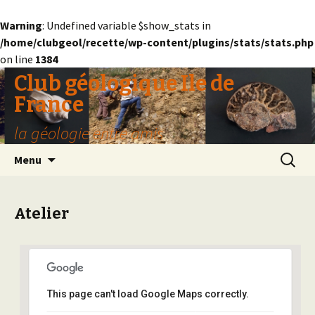
Warning
: Undefined variable $show_stats in
/home/clubgeol/recette/wp-content/plugins/stats/stats.php
on line
1384
Club géologique Ile de
France
la géologie entre amis
Aller
Recherc
Menu
au
contenu
Atelier
This page can't load Google Maps correctly.