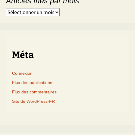
Articles triés par mois
Articles
triés
par
mois
Méta
Connexion
Flux des publications
Flux des commentaires
Site de WordPress-FR