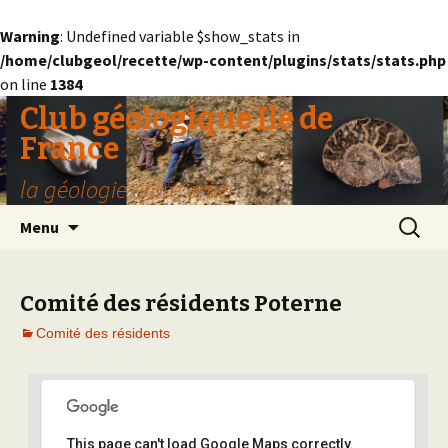
Warning
: Undefined variable $show_stats in
/home/clubgeol/recette/wp-content/plugins/stats/stats.php
on line
1384
Club géologique Ile de
France
la géologie entre amis
Aller
Recherc
Menu
au
contenu
Comité des résidents Poterne
Comité des résidents
This page can't load Google Maps correctly.