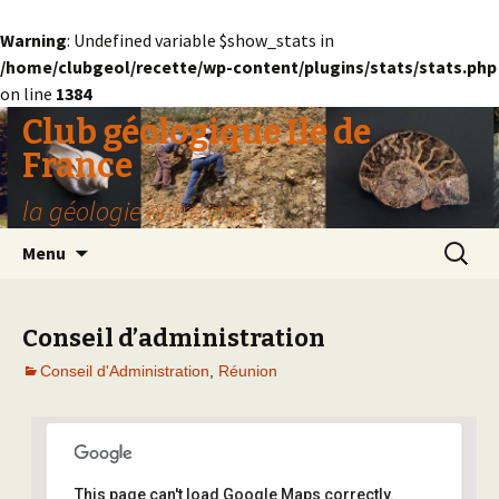
Warning
: Undefined variable $show_stats in
/home/clubgeol/recette/wp-content/plugins/stats/stats.php
on line
1384
Club géologique Ile de
France
la géologie entre amis
Aller
Recherc
Menu
au
contenu
Conseil d’administration
Conseil d'Administration
,
Réunion
This page can't load Google Maps correctly.