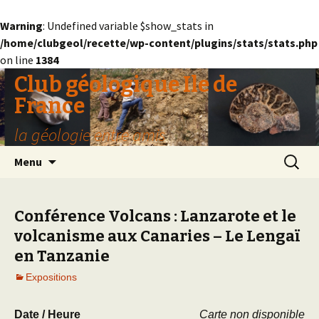
Warning
: Undefined variable $show_stats in
/home/clubgeol/recette/wp-content/plugins/stats/stats.php
on line
1384
Club géologique Ile de
France
la géologie entre amis
Aller
Recherc
Menu
au
contenu
Conférence Volcans : Lanzarote et le
volcanisme aux Canaries – Le Lengaï
en Tanzanie
Expositions
Date / Heure
Carte non disponible