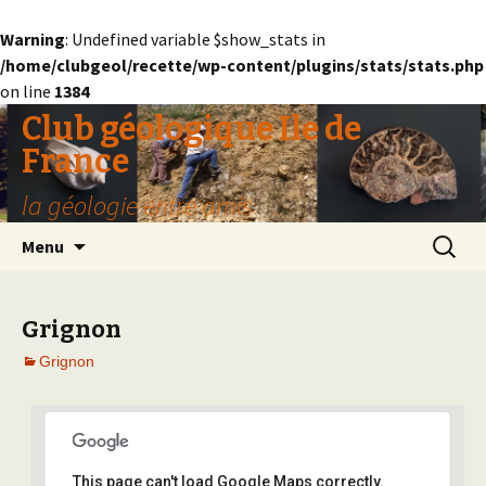
Warning
: Undefined variable $show_stats in
/home/clubgeol/recette/wp-content/plugins/stats/stats.php
on line
1384
Club géologique Ile de
France
la géologie entre amis
Aller
Recherc
Menu
au
contenu
Grignon
Grignon
This page can't load Google Maps correctly.