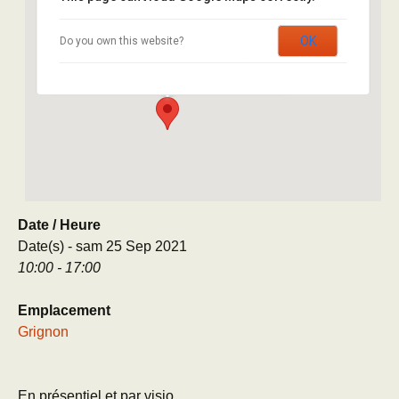
Grignon
Avenue Lucien Brétignières – Cour des Meules -
OK
Do you own this website?
Thiverval Grignon
Évènement
Date / Heure
Date(s) - sam 25 Sep 2021
10:00 - 17:00
Emplacement
Grignon
En présentiel et par visio