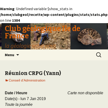
Warning
: Undefined variable $show_stats in
/home/clubgeol/recette/wp-content/plugins/stats/stats.php
on line
1384
Club géologique Ile de
France
la géologie entre amis
Aller
Recherc
Menu
au
contenu
Réunion CRPG (Yann)
Conseil d'Administration
Date / Heure
Carte non disponible
Date(s) - lun 7 Jan 2019
Toute la journée