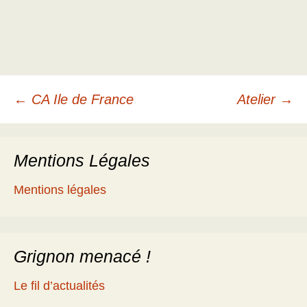
Navigation
←
CA Ile de France
Atelier
→
des
Mentions Légales
articles
Mentions légales
Grignon menacé !
Le fil d’actualités