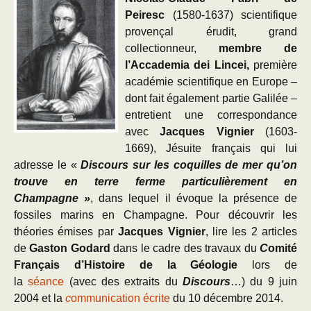
Peiresc
(1580-1637) scientifique
provençal érudit, grand
collectionneur,
membre de
l’Accademia dei Lincei,
première
académie scientifique en Europe –
dont fait également partie Galilée –
entretient une correspondance
avec
Jacques Vignier
(1603-
1669), Jésuite français qui lui
adresse le «
Discours sur les coquilles de mer qu’on
trouve en terre ferme
particulièrement en
Champagne »
, dans lequel il évoque la présence de
fossiles marins en Champagne. Pour découvrir les
théories émises par
Jacques Vignier
, lire les 2 articles
de
Gaston Godard
dans le cadre des travaux du
C
omité
Français d’Histoire de la Géologie
lors de
la
séance
(avec des extraits du
Discours
…) du 9 juin
2004 et la
c
ommunication écrite
du 10 décembre 2014.