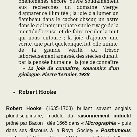
phénomènes encore, ouvre soudainement
aux recherches un domaine vierge,
d’apparence illimitée ; la joie d’allumer un
flambeau dans le cachot obscur, un astre
dans le ciel noir, un phare sur le rivage de la
mer Ténébreuse, et de faire reculer la nuit
qui nous entoure ; la joie d’ajouter une
vérité, une part quelconque, fut-elle infime,
de la grande Vérité, au trésor
laborieusement amassé, des siècles durant,
par la pensée humaine : la joie de connaître
! »
La joie de connaître, souvenirs d’un
géologue. Pierre Termier, 1928
Robert Hooke
Robert Hooke
(1635-1703) brillant savant anglais
pluridisciplinaire, modèle du
raisonnement inductif
prôné par Bacon ; dès 1665 dans «
Micrographia
» puis
dans ses discours à la Royal Society «
Posthumous