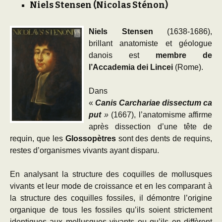
Niels Stensen (
Nicolas Sténon)
Niels Stensen
(1638-1686),
brillant anatomiste et géologue
danois est
membre de
l’Accademia dei Lincei
(Rome).
Dans
«
Canis
Carchariae
dissectum
ca
put
»
(1667), l’anatomisme affirme
après dissection d’une tête de
requin, que les
Glossopètres
sont des dents de requins,
restes d’organismes vivants ayant disparu.
En analysant la structure des coquilles de mollusques
vivants et leur mode de croissance et en les comparant à
la structure des coquilles fossiles, il démontre l’origine
organique de tous les fossiles qu’ils soient strictement
identiques aux mollusques vivants ou qu’ils en diffèrent