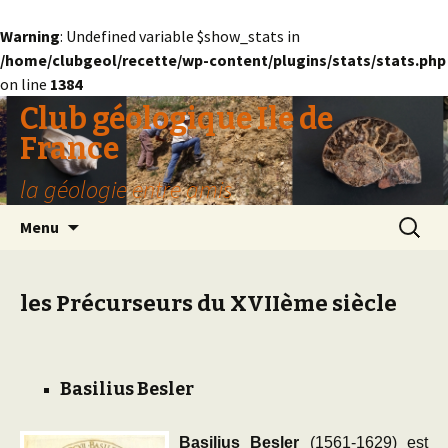
Warning
: Undefined variable $show_stats in
/home/clubgeol/recette/wp-content/plugins/stats/stats.php
on line
1384
Club géologique Ile de
France
la géologie entre amis
Aller
Recherc
Menu
au
contenu
les Précurseurs du XVIIème siècle
Basilius
Besler
Basilius Besler
(1561-1629) est