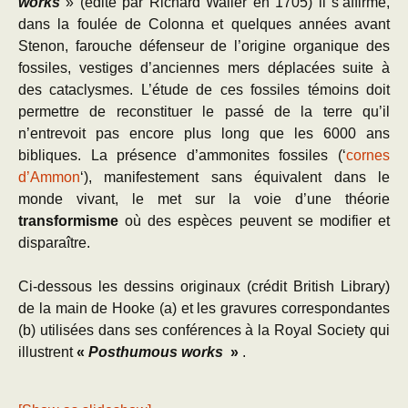
works
» (édité par Richard Waller en 1705) il s’affirme,
dans la foulée de Colonna et quelques années avant
Stenon, farouche défenseur de l’origine organique des
fossiles, vestiges d’anciennes mers déplacées suite à
des cataclysmes. L’étude de ces fossiles témoins doit
permettre de reconstituer le passé de la terre qu’il
n’entrevoit pas encore plus long que les 6000 ans
bibliques. La présence d’ammonites fossiles (‘
cornes
d’Ammon
‘), manifestement sans équivalent dans le
monde vivant, le met sur la voie d’une théorie
transformisme
où des espèces peuvent se modifier et
disparaître.
Ci-dessous les dessins originaux (crédit British Library)
de la main de Hooke (a) et les gravures correspondantes
(b) utilisées dans ses conférences à la Royal Society qui
illustrent
«
Posthumous works
»
.