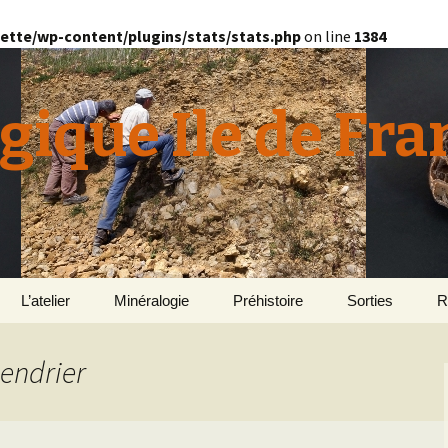
ette/wp-content/plugins/stats/stats.php
on line
1384
gique Ile de Fra
L’atelier
Minéralogie
Préhistoire
Sorties
R
quille
Le Bassin d’Au
2
v
lendrier
E
en
Géomorphologie du
Yonne 2015
H
Bassin Parisien
Le Domaine de Grignon
Normandie 201
L