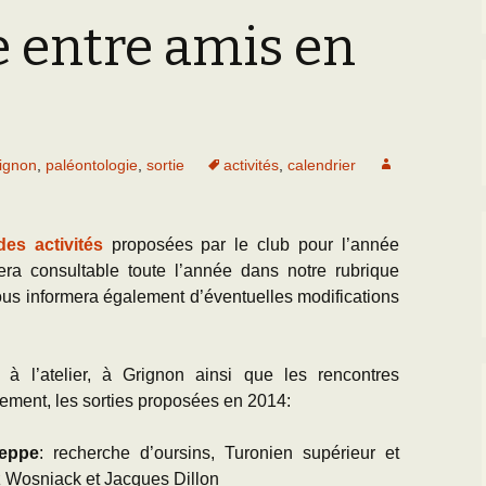
Paléogéographie* du
g
Bassin Parisien
e entre amis en
’Equipe
Les Scientifiques à
Activités
Sortie oursins 
Grignon
Charente-Marit
L
Cartes géologiques du
D
BP
CR des Réunions
La Falunière de Grignon
Toutes les sort
D
L’échelle
Réunions thématiques
chronostratigraphique
La Collection de la
ignon
,
paléontologie
Falunière
,
sortie
activités
,
calendrier
L
Les Travaux des
J
Transgression/Régression
Equipiers
marine
Exposition permanente
et Galerie de Photos
R
es activités
proposées par le club pour l’année
Détermination des
tera consultable toute l’année dans notre rubrique
fossiles de l’Eocène
25 mai 2014 : Les 25
U
ans de Grignon
T
ous informera également d’éventuelles modifications
Grignon menacé !!
L
(
à l’atelier, à Grignon ainsi que les rencontres
lement, les sorties proposées en 2014:
T
ieppe
: recherche d’oursins, Turonien supérieur et
z Wosniack et Jacques Dillon