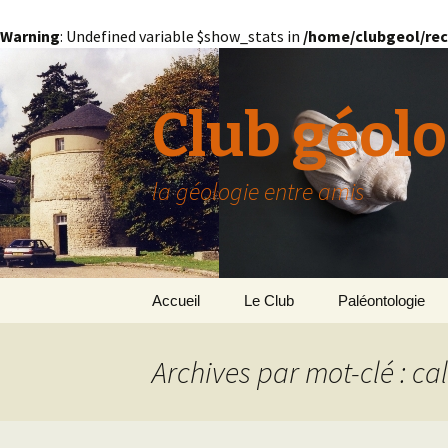
Warning
: Undefined variable $show_stats in
/home/clubgeol/rec
Club géolo
la géologie entre amis
Aller
Accueil
Le Club
Paléontologie
au
contenu
Présentation générale
L’Homme et la Co
Archives par mot-clé : ca
Paris
Le Bassin Parisi
Grignon
GRIGNON – 78