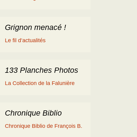
éologique
en
ime 2014
es Cisterciens de la
rôme et la Géologie
Grignon menacé !
ies
aguerre et les fossiles
Le fil d’actualités
a Ballade islandaise de
acqueline et Claude
andonnées dans l’Eifel
133 Planches Photos
ne souche de
La Collection de la Falunière
axodium silicifiée …
a Grube de Messel
RFA)
Chronique Biblio
ous les reportages
Chronique Biblio de François B.