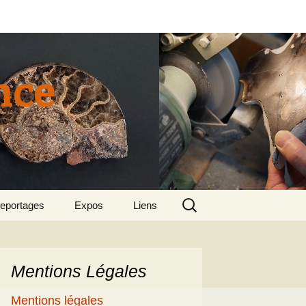
nce
Rechercher :
eportages
Expos
Liens
tun 2015
018 sept – Le
olcanisme en mer
gée par Suzette et
enri
Mentions Légales
5
e patrimoine
Mentions légales