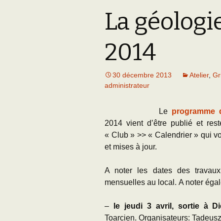
La géologi
Adhésion
Les Travaux de l
Paléo
Documents (accès
2014
restreint)
30 décembre 2013
Atelier
,
Gr
administrateur
Le
programme d
2014 vient d’être publié et res
« Club » >> « Calendrier » qui v
et mises à jour.
A noter les dates des travaux 
mensuelles au local. A noter éga
–
le jeudi 3 avril, sortie à D
Toarcien. Organisateurs: Tadeus