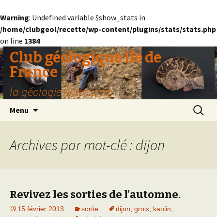
Warning
: Undefined variable $show_stats in
/home/clubgeol/recette/wp-content/plugins/stats/stats.php
on line
1384
Club géologique Ile de
France
la géologie entre amis
Aller
Recherc
Menu
au
contenu
Archives par mot-clé : dijon
Revivez les sorties de l’automne.
15 février 2013
sortie
dijon
,
groix
,
kaolin
,