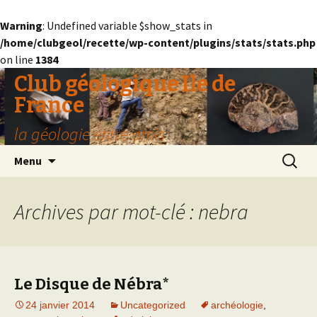
Warning
: Undefined variable $show_stats in
/home/clubgeol/recette/wp-content/plugins/stats/stats.php
on line
1384
Club géologique Ile de
France
la géologie entre amis
Aller
Recherc
Menu
au
contenu
Archives par mot-clé : nebra
Le Disque de Nébra*
24 janvier 2014
Uncategorized
archéologie
,