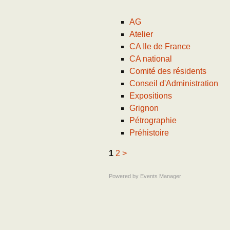
Adhésion
Les Travaux de l
AG
Paléo
Atelier
Documents (accès
CA Ile de France
restreint)
CA national
Comité des résidents
Conseil d'Administration
Expositions
Grignon
Pétrographie
Préhistoire
1
2
>
Powered by
Events Manager