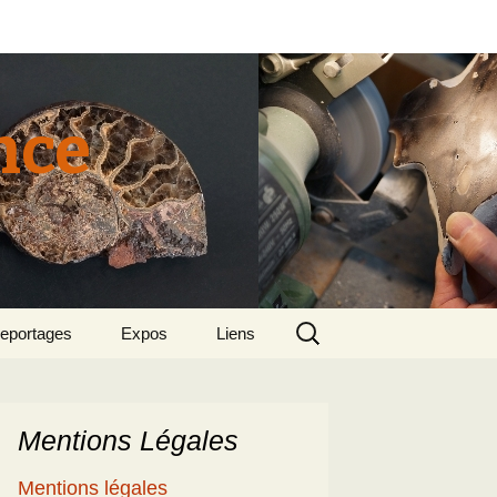
nce
Rechercher :
eportages
Expos
Liens
tun 2015
018 sept – Le
olcanisme en mer
gée par Suzette et
enri
Mentions Légales
5
e patrimoine
Mentions légales