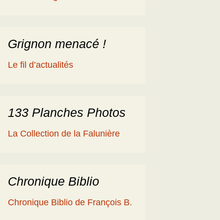
éologique
en
ime 2014
es Cisterciens de la
rôme et la Géologie
Grignon menacé !
ies
aguerre et les fossiles
Le fil d’actualités
a Ballade islandaise de
acqueline et Claude
andonnées dans l’Eifel
133 Planches Photos
ne souche de
La Collection de la Falunière
axodium silicifiée …
a Grube de Messel
RFA)
Chronique Biblio
ous les reportages
Chronique Biblio de François B.