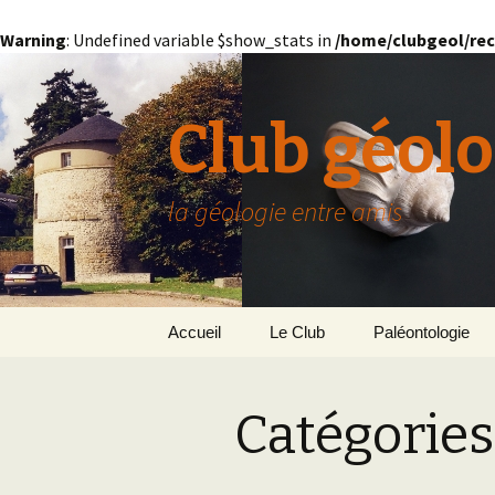
Warning
: Undefined variable $show_stats in
/home/clubgeol/rec
Club géolo
la géologie entre amis
Aller
Accueil
Le Club
Paléontologie
au
contenu
Présentation générale
L’Homme et la Co
Catégories
Paris
Le Bassin Parisi
Grignon
GRIGNON – 78