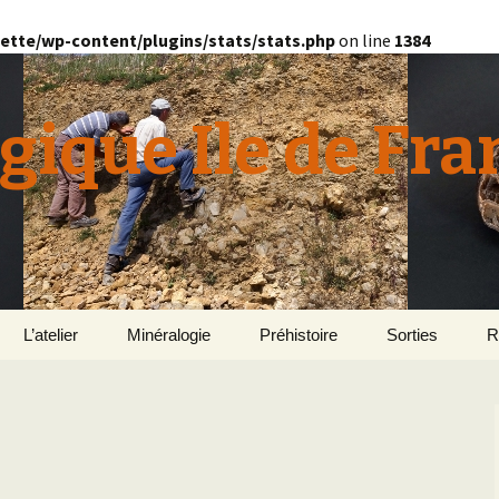
ette/wp-content/plugins/stats/stats.php
on line
1384
gique Ile de Fra
L’atelier
Minéralogie
Préhistoire
Sorties
R
quille
Le Bassin d’Au
2
v
E
en
Géomorphologie du
Yonne 2015
H
Bassin Parisien
Le Domaine de Grignon
Normandie 201
L